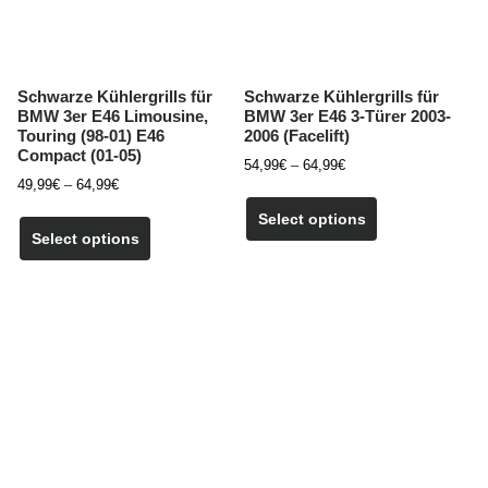
Produktseite
Produktseite
gewählt
gewählt
werden
werden
Schwarze Kühlergrills für
Schwarze Kühlergrills für
BMW 3er E46 Limousine,
BMW 3er E46 3-Türer 2003-
Touring (98-01) E46
2006 (Facelift)
Compact (01-05)
Preisspanne:
54,99
€
–
64,99
€
Preisspanne:
49,99
€
–
64,99
€
54,99€
Dieses
49,99€
bis
Dieses
Produkt
Select options
bis
64,99€
Produkt
Select options
weist
64,99€
weist
mehrere
mehrere
Varianten
Varianten
auf.
auf.
Die
Die
Optionen
Optionen
können
können
auf
auf
der
der
Produktseite
Produktseite
gewählt