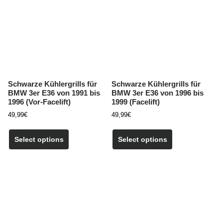
Schwarze Kühlergrills für
Schwarze Kühlergrills für
BMW 3er E36 von 1991 bis
BMW 3er E36 von 1996 bis
1996 (Vor-Facelift)
1999 (Facelift)
49,99
€
49,99
€
Dieses
Dieses
Produkt
Produkt
Select options
Select options
weist
weist
mehrere
mehrere
Varianten
Varianten
auf.
auf.
Die
Die
Optionen
Optionen
können
können