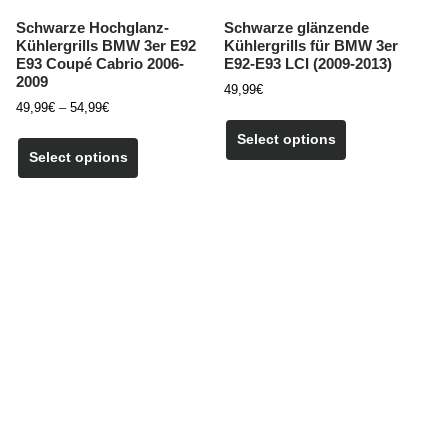
Schwarze Hochglanz-
Schwarze glänzende
Kühlergrills BMW 3er E92
Kühlergrills für BMW 3er
E93 Coupé Cabrio 2006-
E92-E93 LCI (2009-2013)
2009
49,99
€
Preisspanne:
49,99
€
–
54,99
€
49,99€
Dieses
Select options
bis
Produkt
Select options
54,99€
weist
mehrere
Varianten
auf.
Die
Optionen
können
auf
der
Produktseite
gewählt
werden