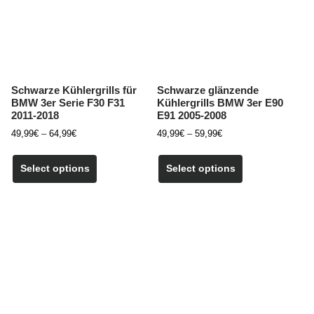
auf
auf
der
der
Produktseite
Produktseite
gewählt
gewählt
werden
werden
Schwarze Kühlergrills für
Schwarze glänzende
BMW 3er Serie F30 F31
Kühlergrills BMW 3er E90
2011-2018
E91 2005-2008
Preisspanne:
Preisspanne:
49,99
€
–
64,99
€
49,99
€
–
59,99
€
49,99€
49,99€
Dieses
Dieses
bis
bis
Produkt
Produkt
Select options
Select options
64,99€
59,99€
weist
weist
mehrere
mehrere
Varianten
Varianten
auf.
auf.
Die
Die
Optionen
Optionen
können
können
auf
auf
der
der