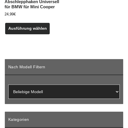
Abschlepphaken Universell
für BMW für Mini Cooper
24,99
€
Dieses
Produkt
Ausführung wählen
weist
mehrere
Varianten
auf.
Die
Optionen
Nach Modell Filtern
können
auf
der
Produktseite
gewählt
werden
Kategorien