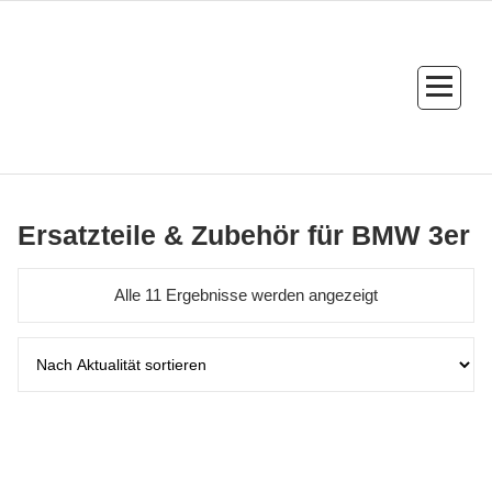
Zum
Inhalt
springen
Custom BMW MINI Ersatzteile & Zubehör
Ersatzteile & Zubehör für BMW 3er
Nach
Alle 11 Ergebnisse werden angezeigt
Aktualität
sortiert