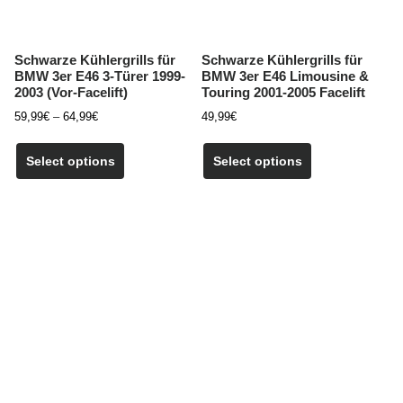
gewählt
werden
werden
Schwarze Kühlergrills für
Schwarze Kühlergrills für
BMW 3er E46 3-Türer 1999-
BMW 3er E46 Limousine &
2003 (Vor-Facelift)
Touring 2001-2005 Facelift
Preisspanne:
59,99
€
–
64,99
€
49,99
€
59,99€
Dieses
bis
Produkt
Select options
Select options
64,99€
weist
mehrere
Varianten
auf.
Die
Optionen
können
auf
der
Produktseite
gewählt
werden