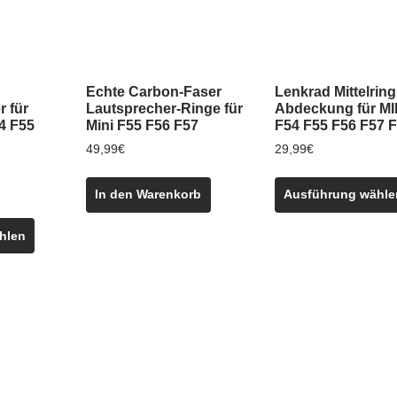
Echte Carbon-Faser
Lenkrad Mittelring
 für
Lautsprecher-Ringe für
Abdeckung für MI
4 F55
Mini F55 F56 F57
F54 F55 F56 F57 
49,99
€
29,99
€
In den Warenkorb
Ausführung wähle
Dieses
hlen
Produkt
weist
mehrere
Varianten
auf.
Die
Optionen
können