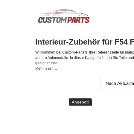
Zum
Inhalt
springen
Custom BMW MINI Ersatzteile & Zubehör
Interieur-Zubehör für F54 
Willkommen bei Custom-Parts.fr! Ihre Referenzseite für maßg
andere Automodelle. In dieser Kategorie finden Sie Teile un
geeignet sind.
Mehr lesen…
Angebot!