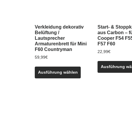
Verkleidung dekorativ
Start- & Stopp
Belüftung /
aus Carbon – fü
Lautsprecher
Cooper F54 F5
Armaturenbrett für Mini
F57 F60
F60 Countryman
22,99
€
59,99
€
Dieses
Ausführung wä
Ausführung wählen
Produkt
weist
mehrere
Varianten
auf.
Die
Optionen
können
auf