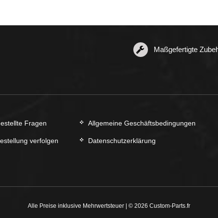
Produktseite
Produktseite
gewählt
gewählt
werden
werden
Maßgefertigte Zube
estellte Fragen
Allgemeine Geschäftsbedingungen
estellung verfolgen
Datenschutzerklärung
Alle Preise inklusive Mehrwertsteuer | © 2026 Custom-Parts.fr