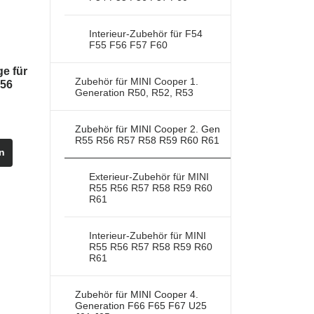
Produktseite
gewählt
Interieur-Zubehör für F54
werden
F55 F56 F57 F60
e für
Zubehör für MINI Cooper 1.
F56
Generation R50, R52, R53
Zubehör für MINI Cooper 2. Gen
Dieses
R55 R56 R57 R58 R59 R60 R61
n
Produkt
weist
Exterieur-Zubehör für MINI
mehrere
R55 R56 R57 R58 R59 R60
R61
Varianten
auf.
Interieur-Zubehör für MINI
Die
R55 R56 R57 R58 R59 R60
Optionen
R61
können
auf
Zubehör für MINI Cooper 4.
der
Generation F66 F65 F67 U25