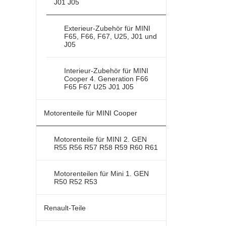
J01 J05
Produktseite
gewählt
Exterieur-Zubehör für MINI
werden
F65, F66, F67, U25, J01 und
J05
Interieur-Zubehör für MINI
Cooper 4. Generation F66
F65 F67 U25 J01 J05
Motorenteile für MINI Cooper
Motorenteile für MINI 2. GEN
R55 R56 R57 R58 R59 R60 R61
Motorenteilen für Mini 1. GEN
R50 R52 R53
Renault-Teile