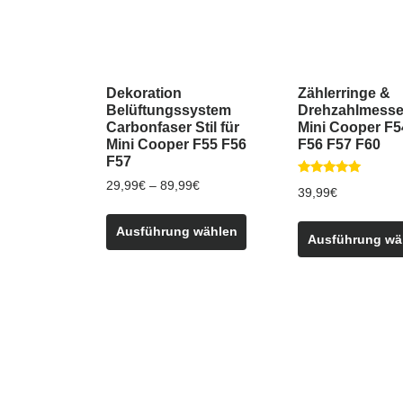
Dekoration
Zählerringe &
Belüftungssystem
Drehzahlmesser
Carbonfaser Stil für
Mini Cooper F5
Mini Cooper F55 F56
F56 F57 F60
F57
Bewertet
Preisspanne:
29,99
€
–
89,99
€
39,99
€
mit
29,99€
5.00
Dieses
von 5
bis
Ausführung wählen
Produkt
Ausführung wä
89,99€
weist
mehrere
Varianten
auf.
Die
Optionen
können