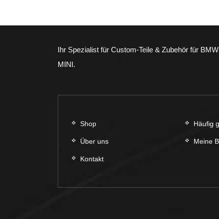
der
Produktseite
gewählt
werden
Ihr Spezialist für Custom-Teile & Zubehör für BMW
MINI.
Shop
Häufig g
Über uns
Meine B
Kontakt