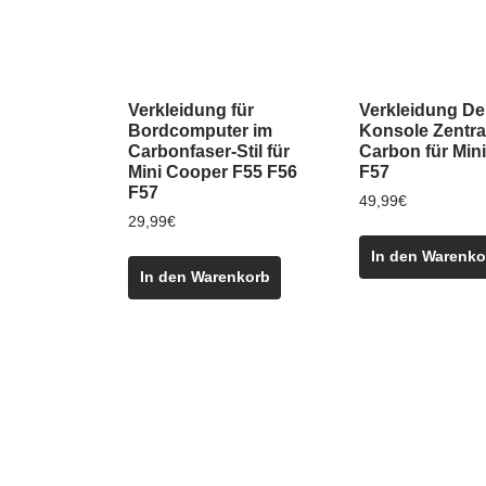
auf
der
Produktseite
gewählt
werden
Verkleidung für
Verkleidung De
Bordcomputer im
Konsole Zentral
Carbonfaser-Stil für
Carbon für Min
Mini Cooper F55 F56
F57
F57
49,99
€
29,99
€
In den Warenko
In den Warenkorb