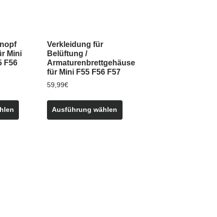
der
Produktseite
gewählt
werden
knopf
Verkleidung für
r Mini
Belüftung /
5 F56
Armaturenbrettgehäuse
für Mini F55 F56 F57
59,99
€
Dieses
Dieses
hlen
Ausführung wählen
Produkt
Produkt
weist
weist
mehrere
mehrere
Varianten
Varianten
auf.
auf.
Die
Die
Optionen
Optionen
können
können
auf
auf
der
der