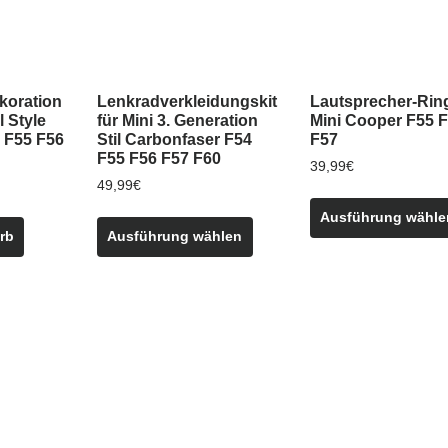
auf
der
Produktseite
gewählt
koration
Lenkradverkleidungskit
Lautsprecher-Ring
werden
 Style
für Mini 3. Generation
Mini Cooper F55 
i F55 F56
Stil Carbonfaser F54
F57
F55 F56 F57 F60
39,99
€
49,99
€
Dieses
Ausführung wähle
rb
Ausführung wählen
Produkt
weist
mehrere
Varianten
auf.
Die
Optionen
können
auf