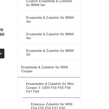
Custom Ersatzteile & Zubehör
für BMW 5er
Ersatzteile & Zubehör für BMW
3er
NI
Ersatzteile & Zubehör für BMW
F60
4er
Dieses
Ersatzteile & Zubehör für BMW
n
Produkt
X5
weist
mehrere
Ersatzteile & Zubehör für MINI
Cooper
Varianten
auf.
Die
Ersatzteilen & Zubehör für Mini
Cooper 3. GEN F54 F55 F56
Optionen
F57 F60
können
auf
Exterieur-Zubehör für MINI
der
F54 F55 F56 F57 F60