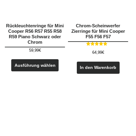
Rückleuchtenringe für Mini
Chrom-Scheinwerfer
Cooper R56 R57 R55 R58
Zierringe für Mini Cooper
R59 Piano Schwarz oder
F55 F56 F57
Chrom
Bewertet mit
59,99
€
64,99
€
4.75
von 5
Dieses
Produkt
Ausführung wählen
In den Warenkorb
weist
mehrere
Varianten
auf.
Die
Optionen
können
auf
der
Produktseite