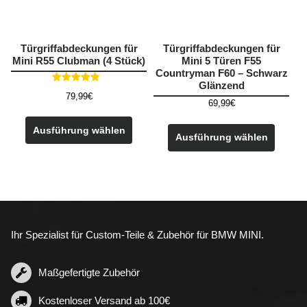
gewählt
werden
Türgriffabdeckungen für
Türgriffabdeckungen für
Mini R55 Clubman (4 Stück)
Mini 5 Türen F55
Countryman F60 – Schwarz
Glänzend
Bewertet mit
79,99
€
5.00
69,99
€
von 5
Dieses
Dieses
Produkt
Ausführung wählen
Produk
Ausführung wählen
weist
weist
mehrere
mehre
Varianten
Varian
auf.
auf.
Die
Die
Optionen
Option
können
Ihr Spezialist für Custom-Teile & Zubehör für BMW MINI.
könne
auf
auf
der
der
Maßgefertigte Zubehör
Produktseite
Produk
gewählt
Kostenloser Versand ab 100€
gewähl