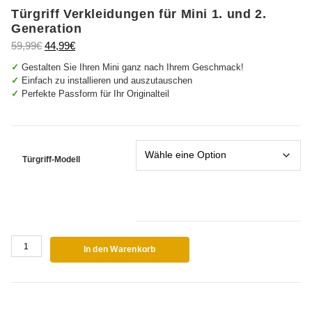
Türgriff Verkleidungen für Mini 1. und 2.
Generation
Ursprünglicher
Aktueller
59,99
€
44,99
€
Preis
Preis
✓
Gestalten Sie Ihren Mini ganz nach Ihrem Geschmack!
war:
ist:
✓
Einfach zu installieren und auszutauschen
59,99€
44,99€.
✓
Perfekte Passform für Ihr Originalteil
Türgriff-Modell
Türgriff
In den Warenkorb
Verkleidungen
für
Mini
1.