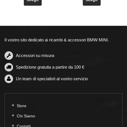
ha
ha
più
più
varianti.
varianti.
Le
Le
opzioni
opzioni
possono
possono
Il vostro sito dedicato ai ricambi & accessori BMW MINI.
essere
essere
scelte
scelte
nella
nella
Accessori su misura
pagina
pagina
Spedizione gratuita a partire da 100 €
del
del
prodotto
prodotto
Un team di specialisti al vostro servizio
Store
Chi Siamo
Contatti