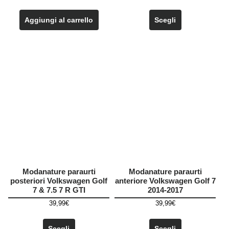
Questo
prodotto
Aggiungi al carrello
Scegli
ha
più
varianti.
Le
opzioni
possono
essere
scelte
nella
pagina
del
prodotto
Modanature paraurti
Modanature paraurti
posteriori Volkswagen Golf
anteriore Volkswagen Golf 7
7 & 7.5 7 R GTI
2014-2017
39,99
€
39,99
€
Questo
Questo
prodotto
prodotto
Scegli
Scegli