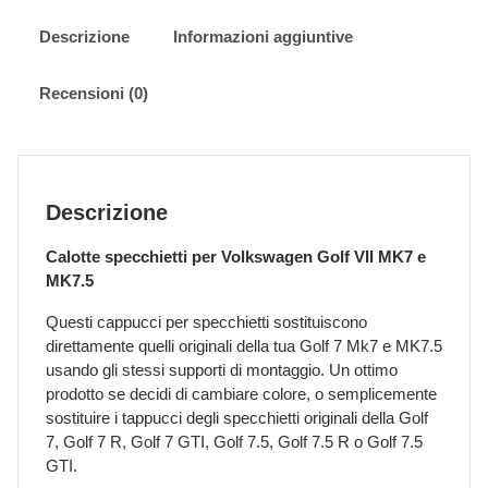
MK7
e
Descrizione
Informazioni aggiuntive
MK7.5
-
Recensioni (0)
Golf
7
R
-
Golf
Descrizione
7
GTI
Calotte specchietti per Volkswagen Golf VII MK7 e
quantità
MK7.5
Questi cappucci per specchietti sostituiscono
direttamente quelli originali della tua Golf 7 Mk7 e MK7.5
usando gli stessi supporti di montaggio. Un ottimo
prodotto se decidi di cambiare colore, o semplicemente
sostituire i tappucci degli specchietti originali della Golf
7, Golf 7 R, Golf 7 GTI, Golf 7.5, Golf 7.5 R o Golf 7.5
GTI.