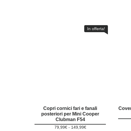
In offerta!
Copri cornici fari e fanali
Cover
posteriori per Mini Cooper
Clubman F54
Fascia
79,99
€
-
149,99
€