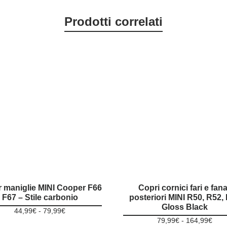
Prodotti correlati
 maniglie MINI Cooper F66
Copri cornici fari e fana
F67 – Stile carbonio
posteriori MINI R50, R52,
Gloss Black
Fascia
44,99
€
-
79,99
€
Fasc
di
79,99
€
-
164,99
€
Questo