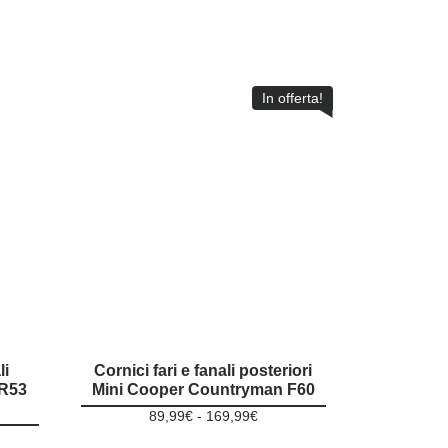
In offerta!
li
Cornici fari e fanali posteriori
 R53
Mini Cooper Countryman F60
Fascia
89,99
€
-
169,99
€
ia
di
Questo