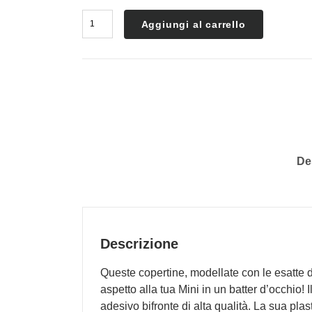
Coperchio
Aggiungi al carrello
Specchietto
Interno
MINI
Cooper
R55
R56
R57
R60
De
R61
quantità
Descrizione
Queste copertine, modellate con le esatte 
aspetto alla tua Mini in un batter d’occhio!
adesivo bifronte di alta qualità. La sua pl