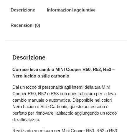
R50,
R52,
Descrizione
Informazioni aggiuntive
R53
-
Recensioni (0)
Nero
lucido
|
Carbonio
quantità
Descrizione
Cornice leva cambio MINI Cooper R50, R52, R53 –
Nero lucido o stile carbonio
Dai un tocco di personalità agli interni della tua Mini
Cooper R50, R52 o R53 con questa finitura per la leva
cambio manuale o automatica. Disponibile nei colori
Nero Lucido o Stile Carbonio, questo accessorio è
perfetto per rinnovare l’abitacolo aggiungendo un tocco
di raffinatezza.
Realizzato su misura per Mini Cooper R50, R52 o R53,