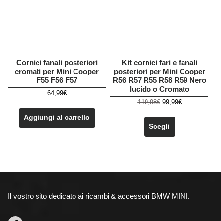
scelte
nella
pagina
del
prodotto
Cornici fanali posteriori
Kit cornici fari e fanali
cromati per Mini Cooper
posteriori per Mini Cooper
F55 F56 F57
R56 R57 R55 R58 R59 Nero
lucido o Cromato
64,99
€
Il
Il
119,98
€
99,99
€
prezzo
prezzo
Questo
Aggiungi al carrello
originale
attuale
prodotto
Scegli
era:
è:
ha
119,98€.
99,99€.
più
varianti.
Le
opzioni
possono
Il vostro sito dedicato ai ricambi & accessori BMW MINI.
essere
scelte