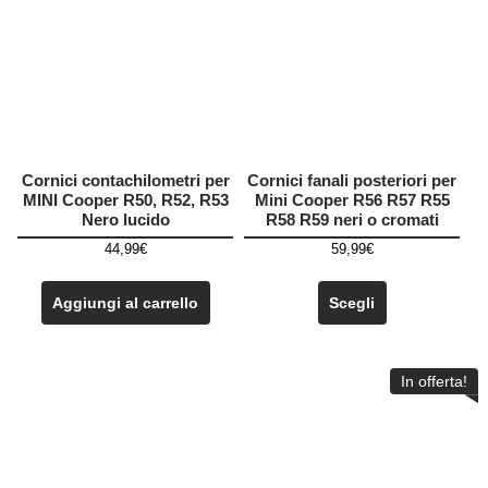
Cornici contachilometri per
Cornici fanali posteriori per
MINI Cooper R50, R52, R53
Mini Cooper R56 R57 R55
Nero lucido
R58 R59 neri o cromati
44,99
€
59,99
€
Questo
prodotto
Aggiungi al carrello
Scegli
ha
più
varianti.
In offerta!
Le
opzioni
possono
essere