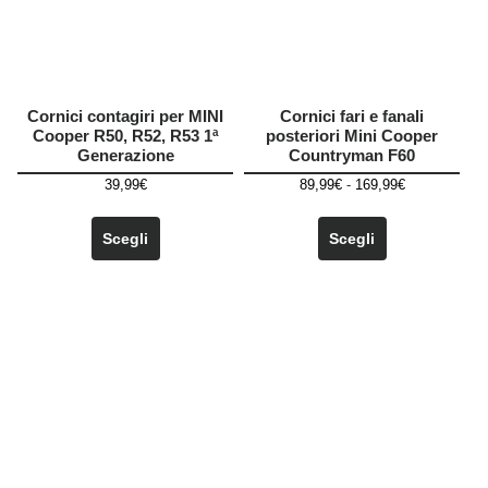
Cornici contagiri per MINI
Cornici fari e fanali
Cooper R50, R52, R53 1ª
posteriori Mini Cooper
Generazione
Countryman F60
Fascia
39,99
€
89,99
€
-
169,99
€
di
Questo
Questo
prezzo:
prodotto
prodotto
Scegli
Scegli
da
ha
ha
89,99€
più
più
a
varianti.
varianti.
169,99€
Le
Le
opzioni
opzioni
possono
possono
essere
essere
scelte
scelte
nella
nella
pagina
pagina