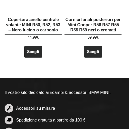
del
del
prodotto
prodotto
Copertura anello centrale
Cornici fanali posteriori per
volante MINI R50, R52, R53
Mini Cooper R56 R57 R55
– Nero lucido o carbonio
R58 R59 neri o cromati
44,99
€
59,99
€
Questo
Questo
prodotto
prodotto
Scegli
Scegli
ha
ha
più
più
varianti.
varianti.
Le
Le
opzioni
opzioni
possono
possono
Il vostro sito dedicato ai ricambi & accessori BMW MINI.
essere
essere
scelte
scelte
nella
nella
Accessori su misura
pagina
pagina
Spedizione gratuita a partire da 100 €
del
del
prodotto
prodotto