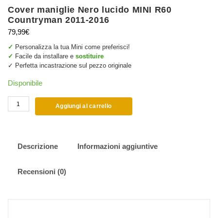
Cover maniglie Nero lucido MINI R60
Countryman 2011-2016
79,99
€
✓
Personalizza la tua Mini come preferisci!
✓
Facile da installare e
sostituire
✓ Perfetta incastrazione sul pezzo originale
Disponibile
Cover
Aggiungi al carrello
maniglie
Nero
lucido
MINI
Descrizione
Informazioni aggiuntive
R60
Countryman
Recensioni (0)
2011-
2016
quantità