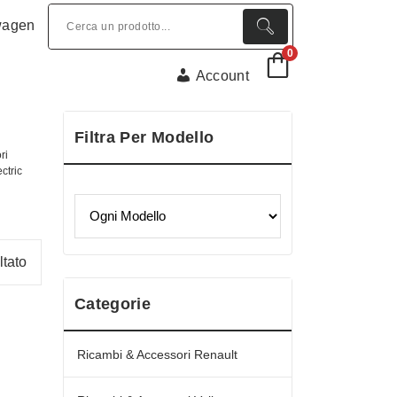
wagen
0
Account
Filtra Per Modello
ri
ctric
Ordina
ltato
in
Categorie
base
al
più
Ricambi & Accessori Renault
recente