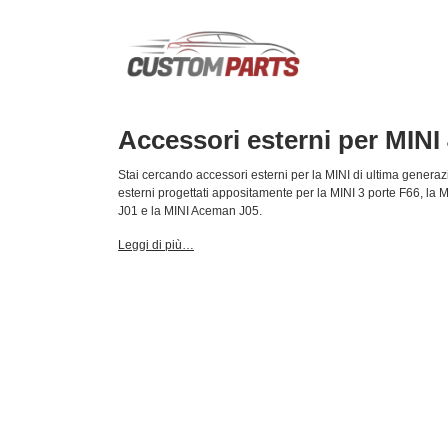
Vai
al
contenuto
Ricambi & Accessori su misura per BMW e MINI
Accessori esterni per MIN
Stai cercando accessori esterni per la MINI di ultima generazi
esterni progettati appositamente per la MINI 3 porte F66, la 
J01 e la MINI Aceman J05.
Leggi di più…