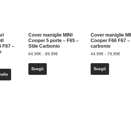
ri
Cover maniglie MINI
Cover maniglie MI
NI
Cooper 5 porte – F65 –
Cooper F66 F67 – 
 F67 –
Stile Carbonio
carbonio
o
Fascia
Fasci
64,99
€
-
89,99
€
44,99
€
-
79,99
€
di
di
Questo
Questo
prezzo:
prezz
Scegli
Scegli
prodotto
prodotto
da
da
rello
ha
ha
64,99€
44,99
più
più
a
a
89,99€
79,99
varianti.
varianti.
Le
Le
opzioni
opzioni
possono
possono
essere
essere
scelte
scelte