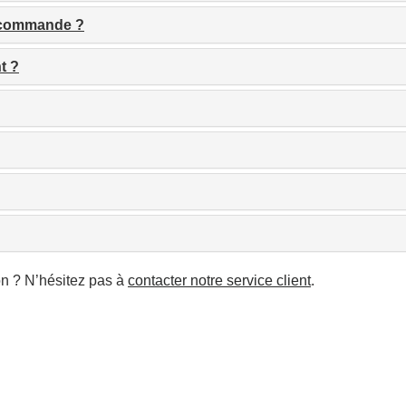
a commande ?
t ?
on ? N’hésitez pas à
contacter notre service client
.