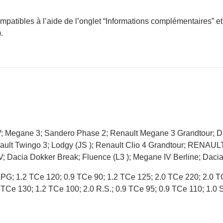
ompatibles à l’aide de l’onglet “Informations complémentaires” et
.
V; Megane 3; Sandero Phase 2; Renault Megane 3 Grandtour; Da
ult Twingo 3; Lodgy (JS ); Renault Clio 4 Grandtour; RENAU
V; Dacia Dokker Break; Fluence (L3 ); Megane IV Berline; Dac
LPG; 1.2 TCe 120; 0.9 TCe 90; 1.2 TCe 125; 2.0 TCe 220; 2.0 
 TCe 130; 1.2 TCe 100; 2.0 R.S.; 0.9 TCe 95; 0.9 TCe 110; 1.0 