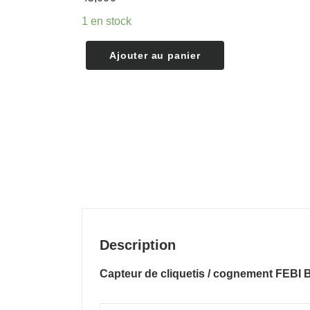
1 en stock
quantité
Ajouter au panier
de
Capteur
de
cliquetis
/
cognement
pour
RENAULT
-
DACIA
8200789728
Description
FEBI
BILSTEIN
Capteur de cliquetis / cognement FEB