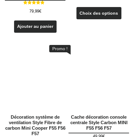
Ce
Note
79,99
€
5.00
produit
Choix des options
sur 5
a
plusieu
Ajouter au panier
variatio
Les
options
Promo !
peuven
être
choisie
sur
la
page
du
produit
Décoration système de
Cache décoration console
ventilation Style Fibre de
centrale Style Carbon MINI
carbon Mini Cooper F55 F56
F55 F56 F57
F57
49,99
€