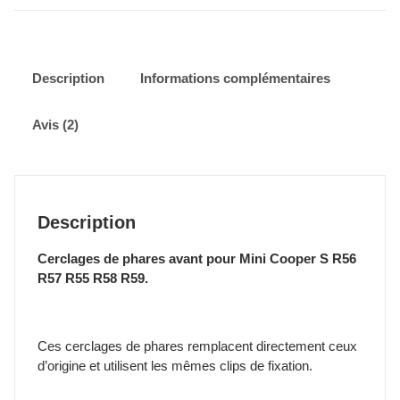
de
phare
Mini
Cooper
Description
Informations complémentaires
R56
R57
Avis (2)
R55
R58
R59
Piano
Black
Description
ou
Chrome
Cerclages de phares avant pour Mini Cooper S R56
R57 R55 R58 R59.
Ces cerclages de phares remplacent directement ceux
d’origine et utilisent les mêmes clips de fixation.