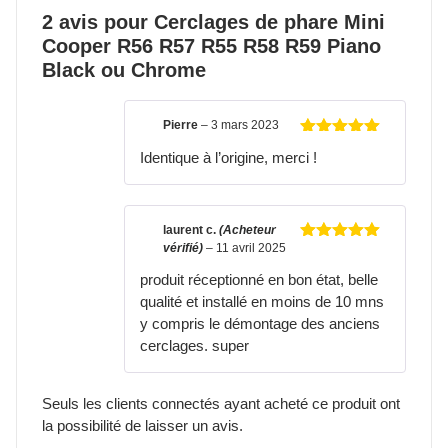
2 avis pour
Cerclages de phare Mini
Cooper R56 R57 R55 R58 R59 Piano
Black ou Chrome
Pierre
–
3 mars 2023
Note
5
sur
Identique à l’origine, merci !
5
laurent c.
(Acheteur
vérifié)
–
11 avril 2025
Note
5
sur
5
produit réceptionné en bon état, belle
qualité et installé en moins de 10 mns
y compris le démontage des anciens
cerclages. super
Seuls les clients connectés ayant acheté ce produit ont
la possibilité de laisser un avis.