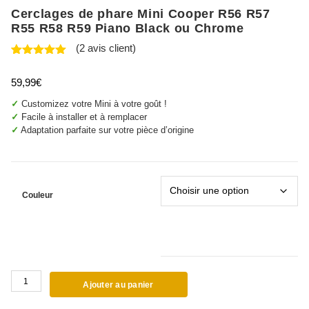
Cerclages de phare Mini Cooper R56 R57
R55 R58 R59 Piano Black ou Chrome
(
2
avis client)
Noté
2
5.00
sur 5
59,99
€
basé sur
notations
✓
Customizez votre Mini à votre goût !
client
✓
Facile à installer et à remplacer
✓
Adaptation parfaite sur votre pièce d’origine
Couleur
quantité
Ajouter au panier
de
Cerclages