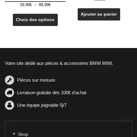
Plage
29,99
€
–
89,99
€
de
Ce
Ajouter au panier
prix :
produit
Choix des options
29,99€
a
à
plusieurs
89,99€
variations.
Les
options
peuvent
Votre site dédié aux pièces & accessoires BMW MINI.
être
choisies
sur
Pièces sur mesure
la
Livraison gratuite dès 100€ d'achat
page
du
Une équipe joignable 5j/7
produit
Shop