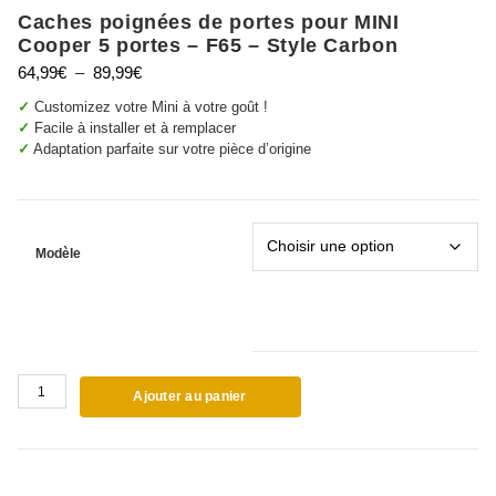
Caches poignées de portes pour MINI
Cooper 5 portes – F65 – Style Carbon
Plage
64,99
€
–
89,99
€
de
✓
Customizez votre Mini à votre goût !
prix :
✓
Facile à installer et à remplacer
64,99€
✓
Adaptation parfaite sur votre pièce d’origine
à
89,99€
Modèle
quantité
Ajouter au panier
de
Caches
poignées
de