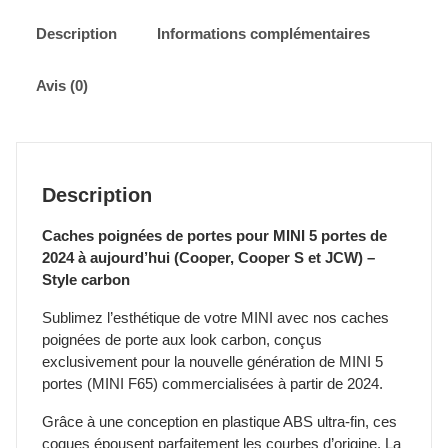
portes
pour
Description
Informations complémentaires
MINI
Cooper
Avis (0)
5
portes
-
F65
-
Description
Style
Carbon
Caches poignées de portes pour MINI 5 portes de
2024 à aujourd’hui (Cooper, Cooper S et JCW) –
Style carbon
Sublimez l’esthétique de votre MINI avec nos caches
poignées de porte aux look carbon, conçus
exclusivement pour la nouvelle génération de MINI 5
portes (MINI F65) commercialisées à partir de 2024.
Grâce à une conception en plastique ABS ultra-fin, ces
coques épousent parfaitement les courbes d’origine. La