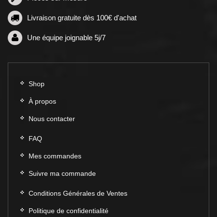
la
page
Livraison gratuite dès 100€ d'achat
page
du
du
produit
Une équipe joignable 5j/7
produit
Shop
À propos
Nous contacter
FAQ
Mes commandes
Suivre ma commande
Conditions Générales de Ventes
Politique de confidentialité