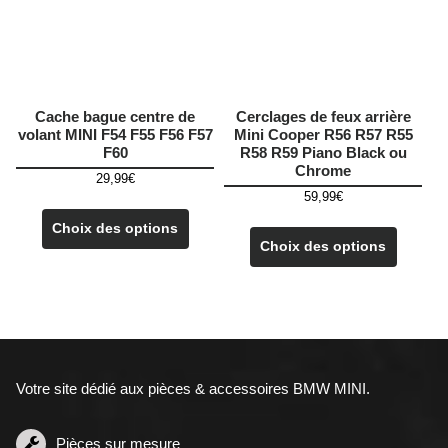
la
sur
page
la
du
page
produit
du
produit
Cache bague centre de
Cerclages de feux arrière
volant MINI F54 F55 F56 F57
Mini Cooper R56 R57 R55
F60
R58 R59 Piano Black ou
Chrome
29,99
€
59,99
€
Ce
Ce
produit
Choix des options
produit
Choix des options
a
a
plusieurs
plusieu
variations.
variatio
Les
Les
options
options
peuvent
peuven
être
Votre site dédié aux pièces & accessoires BMW MINI.
être
choisies
choisie
sur
sur
Pièces sur mesure
la