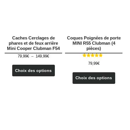
Caches Cerclages de
Coques Poignées de porte
phares et de feux arrière
MINI R55 Clubman (4
Mini Cooper Clubman F54
pièces)
Plage
79,99
€
–
149,99
€
Note
de
Ce
79,99
€
5.00
prix :
sur 5
produit
Choix des options
Ce
79,99€
a
produit
Choix des options
à
plusieurs
a
149,99€
variations.
plusieu
Les
variatio
options
Les
peuvent
options
être
peuven
choisies
être
sur
choisie