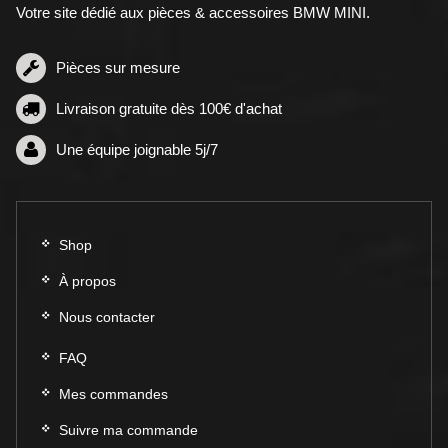
peuvent
Votre site dédié aux pièces & accessoires BMW MINI.
être
être
choisie
choisies
sur
sur
Pièces sur mesure
la
la
page
Livraison gratuite dès 100€ d'achat
page
du
du
produit
Une équipe joignable 5j/7
produit
Shop
À propos
Nous contacter
FAQ
Mes commandes
Suivre ma commande