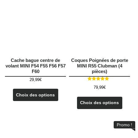
Cache bague centre de
Coques Poignées de porte
volant MINI F54 F55 F56 F57
MINI R55 Clubman (4
F60
pièces)
29,99
€
Note
Ce
79,99
€
5.00
sur 5
produit
Choix des options
Ce
a
produit
Choix des options
plusieurs
a
variations.
plusieu
Les
variatio
Promo !
options
Les
peuvent
options