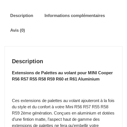
Palettes
au
volant
Description
Informations complémentaires
Mini
Cooper
Avis (0)
R56
R57
R55
R58
R59
Description
R60
R61
Extensions de Palettes au volant pour MINI Cooper
-
R56 R57 R55 R58 R59 R60 et R61 Aluminium
Aluminium
Ces extensions de palettes au volant ajouteront à la fois
du style et du confort à votre Mini R56 R57 R55 R58
R59 2ème génération. Conçues en aluminium et dotées
d’une fintion matte, l’aspect haut de gamme des
extensions de palettes ne fera qu’embellir votre