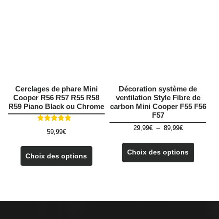
être
peuven
choisies
être
sur
choisie
la
sur
page
la
du
page
produit
du
produit
Cerclages de phare Mini
Décoration système de
Cooper R56 R57 R55 R58
ventilation Style Fibre de
R59 Piano Black ou Chrome
carbon Mini Cooper F55 F56
F57
Note
Plage
29,99
€
–
89,99
€
59,99
€
5.00
de
sur 5
Ce
Ce
prix :
produit
Choix des options
produit
29,99€
Choix des options
a
à
a
plusieu
89,99€
plusieurs
variatio
variations.
Les
Les
options
options
peuven