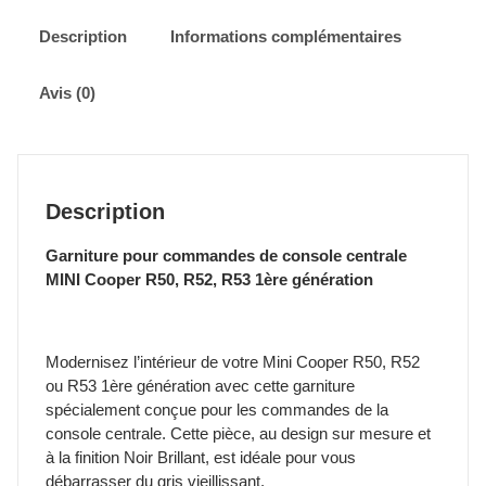
centrale
MINI
Description
Informations complémentaires
Cooper
R50,
Avis (0)
R52,
R53
Description
Garniture pour commandes de console centrale
MINI Cooper R50, R52, R53 1ère génération
Modernisez l’intérieur de votre Mini Cooper R50, R52
ou R53 1ère génération avec cette garniture
spécialement conçue pour les commandes de la
console centrale. Cette pièce, au design sur mesure et
à la finition Noir Brillant, est idéale pour vous
débarrasser du gris vieillissant.