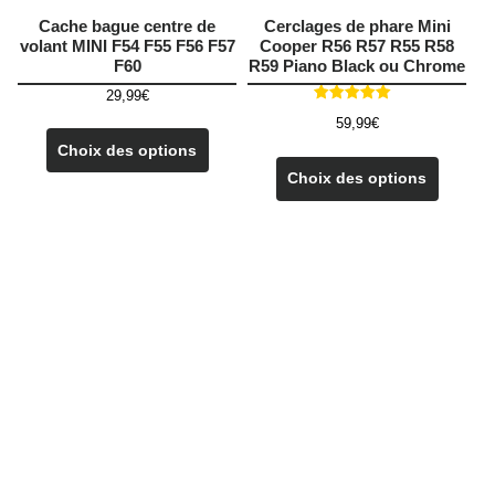
Cache bague centre de
Cerclages de phare Mini
volant MINI F54 F55 F56 F57
Cooper R56 R57 R55 R58
F60
R59 Piano Black ou Chrome
29,99
€
Note
Ce
59,99
€
5.00
sur 5
produit
Choix des options
Ce
a
produit
Choix des options
plusieurs
a
variations.
plusieu
Les
variatio
options
Les
peuvent
options
être
peuven
choisies
être
sur
choisie
la
sur
page
la
du
page
produit
du
produit