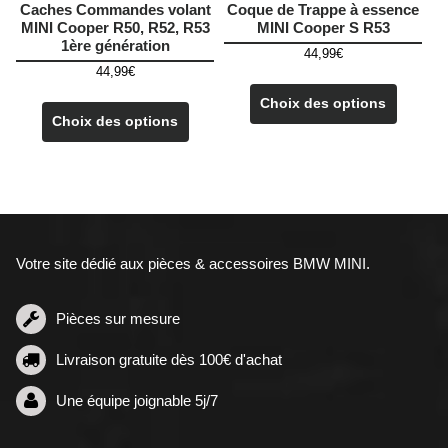
Caches Commandes volant
Coque de Trappe à essence
MINI Cooper R50, R52, R53
MINI Cooper S R53
1ère génération
44,99
€
44,99
€
Ce
Ce
produit
Choix des options
produit
Choix des options
a
a
plusieu
plusieurs
variatio
variations.
Les
Les
options
options
peuven
peuvent
être
Votre site dédié aux pièces & accessoires BMW MINI.
être
choisie
choisies
sur
sur
Pièces sur mesure
la
la
page
Livraison gratuite dès 100€ d'achat
page
du
du
produit
Une équipe joignable 5j/7
produit