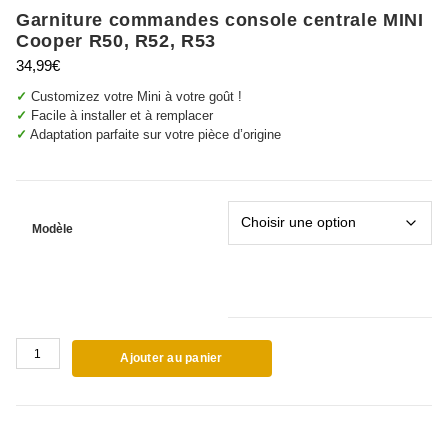
Garniture commandes console centrale MINI
Cooper R50, R52, R53
34,99
€
✓
Customizez votre Mini à votre goût !
✓
Facile à installer et à remplacer
✓
Adaptation parfaite sur votre pièce d’origine
Modèle
quantité
Ajouter au panier
de
Garniture
commandes
console