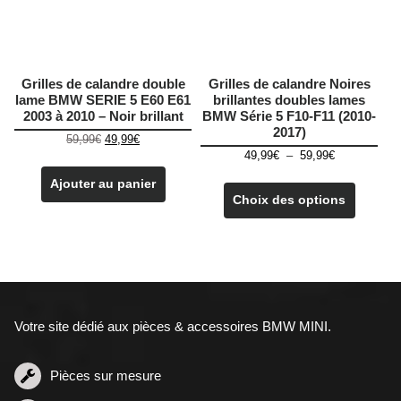
la
page
du
produit
Grilles de calandre double
Grilles de calandre Noires
lame BMW SERIE 5 E60 E61
brillantes doubles lames
2003 à 2010 – Noir brillant
BMW Série 5 F10-F11 (2010-
2017)
Le
Le
59,99
€
49,99
€
Plage
prix
prix
49,99
€
–
59,99
€
de
initial
actuel
Ce
Ajouter au panier
prix :
était :
est :
produit
Choix des options
49,99€
59,99€.
49,99€.
a
à
plusieu
59,99€
variatio
Les
options
peuven
Votre site dédié aux pièces & accessoires BMW MINI.
être
choisie
sur
Pièces sur mesure
la