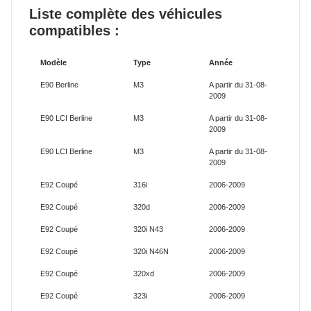
Liste complète des véhicules
compatibles :
Modèle
Type
Année
E90 Berline
M3
A partir du 31-08-
2009
E90 LCI Berline
M3
A partir du 31-08-
2009
E90 LCI Berline
M3
A partir du 31-08-
2009
E92 Coupé
316i
2006-2009
E92 Coupé
320d
2006-2009
E92 Coupé
320i N43
2006-2009
E92 Coupé
320i N46N
2006-2009
E92 Coupé
320xd
2006-2009
E92 Coupé
323i
2006-2009