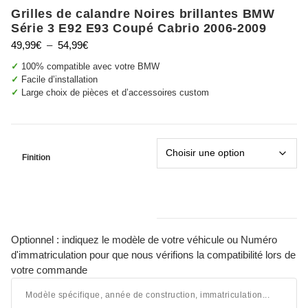
Grilles de calandre Noires brillantes BMW
Série 3 E92 E93 Coupé Cabrio 2006-2009
Plage
49,99
€
–
54,99
€
de
✓
100% compatible avec votre BMW
prix :
✓
Facile d’installation
49,99€
✓
Large choix de pièces et d’accessoires custom
à
54,99€
Finition
Optionnel : indiquez le modèle de votre véhicule ou Numéro
d'immatriculation pour que nous vérifions la compatibilité lors de
votre commande