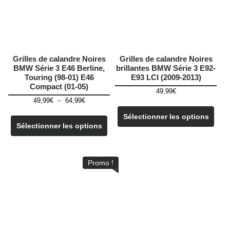
Grilles de calandre Noires
Grilles de calandre Noires
BMW Série 3 E46 Berline,
brillantes BMW Série 3 E92-
Touring (98-01) E46
E93 LCI (2009-2013)
Compact (01-05)
49,99
€
Plage
49,99
€
–
64,99
€
de
Ce
Sélectionner les options
prix :
produit
Sélectionner les options
49,99€
a
à
plusieurs
64,99€
variations.
Promo !
Les
options
peuvent
être
choisies
sur