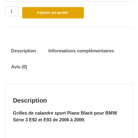
quantité
Ajouter au panier
de
Grilles
de
calandre
Noires
brillantes
Description
Informations complémentaires
BMW
Série
Avis (0)
3
E92
E93
Coupé
Cabrio
Description
2006-
2009
Grilles de calandre sport Piano Black pour BMW
Série 3 E92 et E93 de 2006 à 2009.