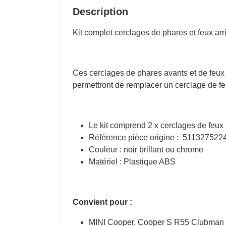
R56
Description
R57
R55
Kit complet cerclages de phares et feux 
R58
R59
Piano
Ces cerclages de phares avants et de feux a
Black
permettront de remplacer un cerclage de 
ou
Chrome
Le kit comprend 2 x cerclages de feux 
Référence pièce origine : 51132752
Couleur : noir brillant ou chrome
Matériel : Plastique ABS
Convient pour :
MINI Cooper, Cooper S R55 Clubman 