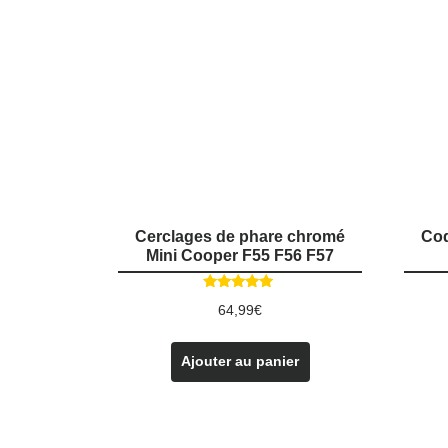
Cerclages de phare chromé
Coq
Mini Cooper F55 F56 F57
Note
64,99
€
4.75
sur 5
Ajouter au panier