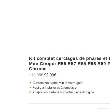
Kit complet cerclages de phares et 
Mini Cooper R56 R57 R55 R58 R59 P
Chrome
Le
Le
119,98
€
99,99
€
prix
prix
✓
Customizez votre Mini à votre goût !
initial
actuel
✓
Facile à installer et à remplacer
✓
Adaptation parfaite sur votre pièce d’origine
était :
est :
119,98€.
99,99€.