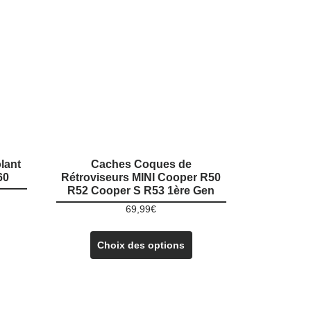
lant
Caches Coques de
60
Rétroviseurs MINI Cooper R50
R52 Cooper S R53 1ère Gen
69,99
€
e
Ce
roduit
Choix des options
produit
a
lusieurs
plusieurs
ariations.
variations.
es