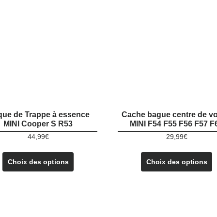
ue de Trappe à essence
Cache bague centre de vo
MINI Cooper S R53
MINI F54 F55 F56 F57 F
44,99
€
29,99
€
Ce
C
Choix des options
Choix des options
produit
p
a
a
plusieurs
p
variations.
v
Les
L