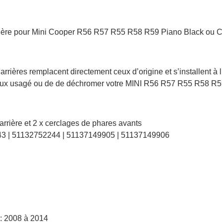
arrière pour Mini Cooper R56 R57 R55 R58 R59 Piano Black ou
rrières remplacent directement ceux d’origine et s’installent à l
feux usagé ou de de déchromer votre MINI R56 R57 R55 R58 R59
arrière et 2 x cerclages de phares avants
243 | 51132752244 | 51137149905 | 51137149906
: 2008 à 2014