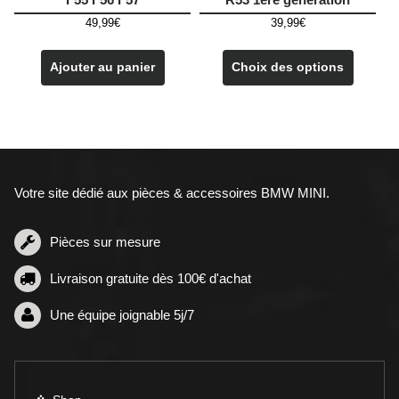
49,99
€
39,99
€
Ce
produit
Ajouter au panier
Choix des options
a
plusieu
variatio
Les
options
peuven
Votre site dédié aux pièces & accessoires BMW MINI.
être
choisie
sur
Pièces sur mesure
la
Livraison gratuite dès 100€ d'achat
page
du
Une équipe joignable 5j/7
produit